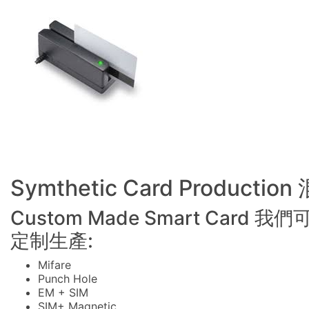
Symthetic Card Producti
Custom Made Smart Card
定制生產:
Mifare
Punch Hole
EM + SIM
SIM+ Magnetic