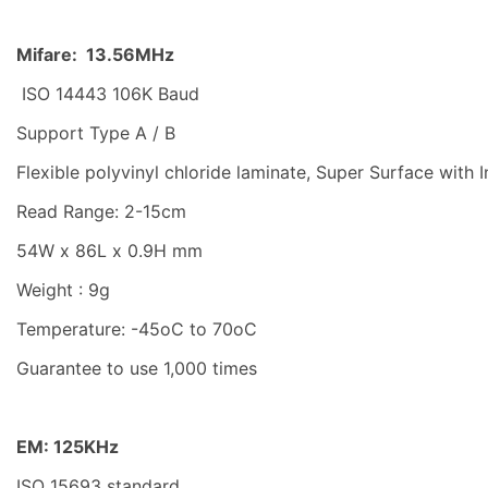
Mifare: 13.56MHz
ISO 14443 106K Baud
Support Type A / B
Flexible polyvinyl chloride laminate, Super Surface with 
Read Range: 2-15cm
54W x 86L x 0.9H mm
Weight : 9g
Temperature: -45oC to 70oC
Guarantee to use 1,000 times
EM: 125KHz
ISO 15693 standard