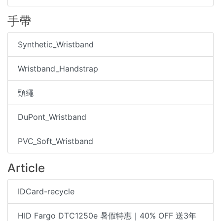
手帶
Synthetic_Wristband
Wristband_Handstrap
頸繩
DuPont_Wristband
PVC_Soft_Wristband
Article
IDCard-recycle
HID Fargo DTC1250e 暑假特惠｜40% OFF 送3年