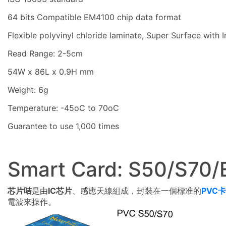
64 bits Compatible EM4100 chip data format
Flexible polyvinyl chloride laminate, Super Surface with 
Read Range: 2-5cm
54W x 86L x 0.9H mm
Weight: 6g
Temperature: -45oC to 70oC
Guarantee to use 1,000 times
Smart Card: S50/S70
芯片咭
是由
IC芯片
、感應天線組成，封裝在一個標准的
PVC卡
電波來操作。