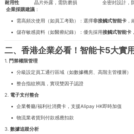
耐用性
晶片外露，需防磨損
全密封設計，
企業採購建議
：
需高頻次使用（如員工考勤）：選擇
非接觸式智能卡
，
儲存敏感資料（如醫療紀錄）：優先採用
接觸式智能卡
二、香港企業必看！智能卡5大實
1.
門禁權限管理
分級設定員工通行區域（如數據機房、高階主管樓層）
整合指紋辨識，實現雙因子認證
2.
電子支付整合
企業餐廳/福利社消費卡，支援Alipay HK即時加值
物流業者貨到付款感應扣款
3.
數據追蹤分析