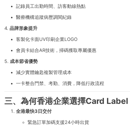
記錄員工出勤時間、訪客動線熱點
醫療機構追蹤病歷調閱紀錄
4.
品牌形象提升
客製化卡面UV印刷企業LOGO
會員卡結合AR技術，掃碼獲取專屬優惠
5.
成本節省優勢
減少實體鑰匙複製管理成本
一卡整合門禁、考勤、消費，降低行政流程
三、為何香港企業選擇Card Labe
全港最快3日交付
緊急訂單加碼支援24小時出貨