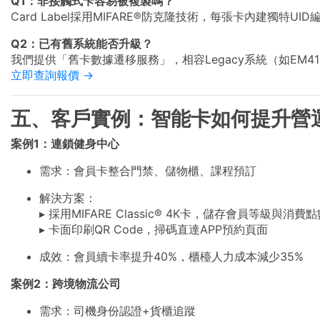
Q1：非接觸式卡容易被複製嗎？
Card Label採用MIFARE®防克隆技術，每張卡內建獨特
Q2：已有舊系統能否升級？
我們提供「舊卡數據遷移服務」，相容Legacy系統（如EM4
立即查詢報價 →
五、客戶實例：智能卡如何提升營
案例1：連鎖健身中心
需求：會員卡整合門禁、儲物櫃、課程預訂
解決方案：
▸ 採用MIFARE Classic® 4K卡，儲存會員等級與消費
▸ 卡面印刷QR Code，掃碼直達APP預約頁面
成效：會員續卡率提升40%，櫃檯人力成本減少35%
案例2：跨境物流公司
需求：司機身份認證+貨櫃追蹤