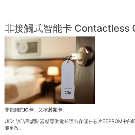
非接觸式智能卡 Contactless 
非接觸式
IC卡
，又稱
射频卡
。
UID: 該咭靠讀咭器感應供電並讀出存儲在芯片EEPROM
能更改。