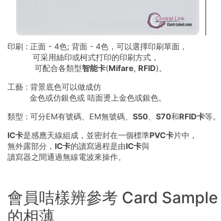
印刷 : 正面 - 4色; 背面 - 4色，可以選擇印刷單面，
可采用絲印或柯式打印的印刷方式，
可配合各類型
智能卡
(
Mifare
,
RFID
)。
工藝 : 背景底色可以做成仿
金色或仿銀色或 咭面燙上金色或銀色。
類型 : 可分EM有號碼、EM無號碼、
S50
、
S70
和
RFID卡
等。
IC卡
是感應天線組成，並密封在一個標準
PVC卡
片中，
無外露部分，
IC卡
的讀寫過程是由
IC卡
與
讀寫器之間通過無線電波來操作。
會員咭樣辨參考 Card Sample 
的相薄