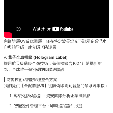
內嵌雙層UV反應圖層，僅在特定波長燈光下顯示企業浮水
印與驗證碼，建立隱形防護層
v.
量子全息標籤 (Hologram Label)
採用航天級薄膜全像技術，每個標籤含1024組隨機折射
點，全球唯一識別碼即時聯網驗證
▌防偽技術x智能管理整合方案
我們提供【全配套服務】從防偽印刷到智慧門禁系統串接：
客製化防偽設計：資安團隊分析企業風險點
智能證件管理平台：即時追蹤證件狀態