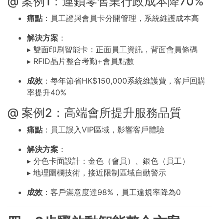
@ 案例1：連鎖零售業行政成本降70%
痛點
：員工證與會員卡分開管理，系統維護成本高
解決方案
：
▸ 雙面印刷智能卡：正面員工資訊，背面會員條碼
▸ RFID晶片整合考勤+會員點數
成效
：每年節省HK$150,000系統維護費，客戶回購
率提升40%
@ 案例2：高端會所提升服務品質
痛點
：員工誤入VIP區域，影響客戶體驗
解決方案
：
▸ 分色卡面設計：金色（會員）、銀色（員工）
▸ 地理圍欄技術，接近限制區域自動警示
成效
：客戶滿意度達98%，員工違規率降為0