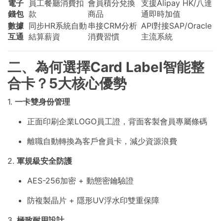
電子
員工餐廳消費扣
會員積分兌換
支援Alipay HK/八達
錢包
款
商品
通即時加值
數據
同步HR系統自動
串接CRM分析
API對接SAP/Oracle
互通
結算薪資
消費習慣
主流系統
二、為何選擇Card Label智能整
合卡？5大核心優勢
1.
一卡雙身份管理
正面印刷企業LOGO員工證，背面客製會員專屬條碼
離職自動轉換為客戶會員卡，減少資源浪費
2.
軍規級安全防護
AES-256加密 + 動態密鑰驗證
防複製晶片 + 隱形UV浮水印雙重保障
3.
極致耐用設計