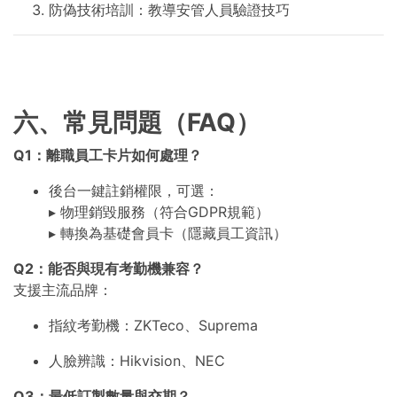
防偽技術培訓：教導安管人員驗證技巧
六、常見問題（FAQ）
Q1：離職員工卡片如何處理？
後台一鍵註銷權限，可選：
▸ 物理銷毀服務（符合GDPR規範）
▸ 轉換為基礎會員卡（隱藏員工資訊）
Q2：能否與現有考勤機兼容？
支援主流品牌：
指紋考勤機：ZKTeco、Suprema
人臉辨識：Hikvision、NEC
Q3：最低訂製數量與交期？