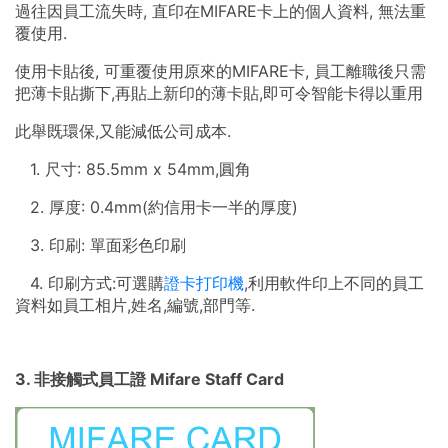
過往因員工流失時, 直印在MIFARE卡上的個人資料, 無法重
覆使用.
使用卡貼後, 可重覆使用原來的MIFARE卡, 員工離職後只需
把薄卡貼撕下,再貼上新印的薄卡貼,即可令智能卡得以重用
此舉既環保,又能減低公司成本.
1. 尺寸: 85.5mm x 54mm,圓角
2. 厚度: 0.4mm(約信用卡一半的厚度)
3. 印刷: 單面彩色印刷
4. 印刷方式:可選購
證卡打印機
,利用軟件印上不同的員工
資料如員工相片,姓名,編號,部門等.
3. 非接觸式員工證 Mifare Staff Card