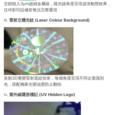
交錯植入3μm超細金屬線，隨光線角度呈現波浪動態效果，
任何影印設備皆無法完整重現
iii.
雷射立體光紋 (Laser Colour Background)
首創3D漸變雷射底紋技術，每個角度呈現不同企業識別
色，搭配獨家光變油墨防止翻拍
iv.
紫外線隱形標記 (UV Hidden Logo)