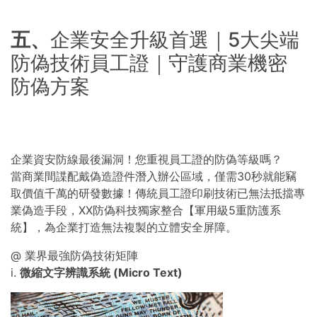
五、
企業安全升級首選｜5大尖端
防偽技術員工證｜守護商業機密
防偽方案
企業資安防線最後漏洞！您重視員工證的防偽等級嗎？
當商業間諜配戴偽造證件潛入辦公區域，僅需30秒就能竊
取價值千萬的研發數據！傳統員工證印刷技術已無法抵擋專
業偽造手段，XX防偽科技獨家整合【軍用級5重防護系
統】，為企業打造無法複製的立體安全屏障。
@ 業界最強防偽技術矩陣
i.
微縮文字辨識系統 (Micro Text)