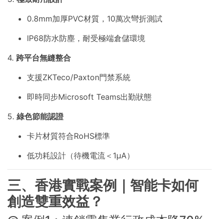
0.8mm加厚PVC材質，10萬次彎折測試
IP68防水防塵，耐受極端倉儲環境
4.
跨平台無縫整合
支援ZKTeco/Paxton門禁系統
即時同步Microsoft Teams出勤狀態
5.
綠色節能認證
卡片材質符合RoHS標準
低功耗設計（待機電流＜1μA）
三、香港實戰案例｜智能卡如何
創造雙重效益？