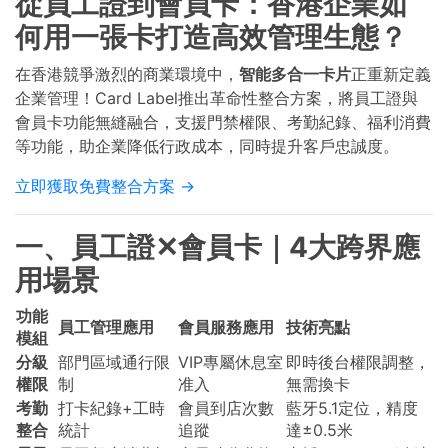
從員工證到會員卡：香港企業如
何用一張卡打造高效管理生態？
在香港競爭激烈的商業環境中，
智能多合一卡片
正重新定義
企業管理！Card Label推出革命性整合方案，將員工證與
會員卡功能無縫融合，支援門禁權限、考勤紀錄、福利消費
等功能，助企業降低行政成本，同時提升客戶忠誠度。
立即獲取免費整合方案 →
一、員工證✕會員卡｜4大跨界應
用場景
功能
員工管理應用
會員服務應用
技術亮點
模組
分級
部門區域通行限
VIP專屬休息室
即時後台權限調整，
權限
制
准入
無需換卡
考勤
打卡紀錄+工時
會員到店次數
藍牙5.1定位，精度
整合
統計
追蹤
達±0.5米