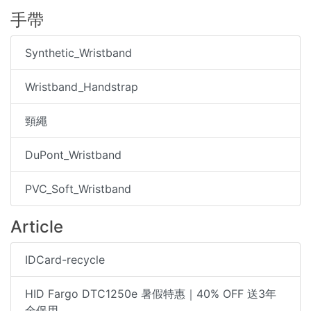
手帶
Synthetic_Wristband
Wristband_Handstrap
頸繩
DuPont_Wristband
PVC_Soft_Wristband
Article
IDCard-recycle
HID Fargo DTC1250e 暑假特惠｜40% OFF 送3年
全保用