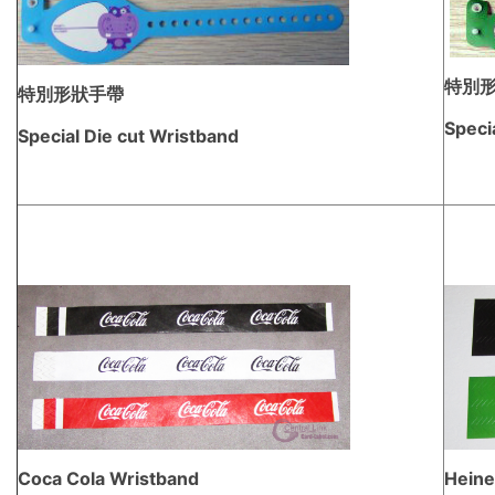
特別
特別形狀手帶
Speci
Special Die cut Wristband
Heine
Coca Cola Wristband