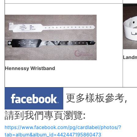
Landm
Hennessy Wristband
更多樣板參考,
請到我們專頁瀏覽:
https://www.facebook.com/pg/cardlabel/photos/?
tab=album&album_id=442447195860473